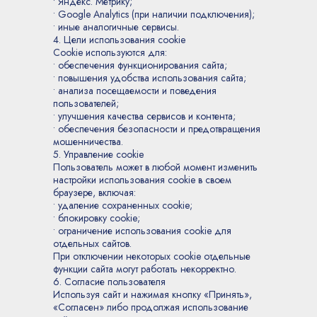
• Яндекс. Метрику;
• Google Analytics (при наличии подключения);
• иные аналогичные сервисы.
4. Цели использования cookie
Cookie используются для:
• обеспечения функционирования сайта;
• повышения удобства использования сайта;
• анализа посещаемости и поведения
пользователей;
• улучшения качества сервисов и контента;
• обеспечения безопасности и предотвращения
мошенничества.
5. Управление cookie
Пользователь может в любой момент изменить
настройки использования cookie в своем
браузере, включая:
• удаление сохраненных cookie;
• блокировку cookie;
ОБРАЗОВАНИЕ
• ограничение использования cookie для
отдельных сайтов.
ОСНОВНАЯ ПРОГРАММА
При отключении некоторых cookie отдельные
функции сайта могут работать некорректно.
ОТКРЫТЫЕ
ЛАБОРАТОРИИ
6. Согласие пользователя
ПРЕПОДАВАТЕЛИ
Используя сайт и нажимая кнопку «Принять»,
«Согласен» либо продолжая использование