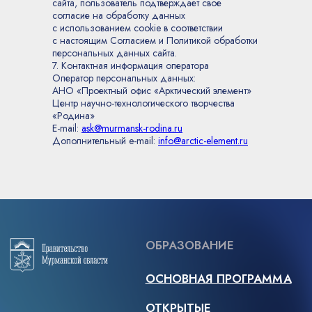
сайта, пользователь подтверждает свое
СОЦИАЛЬНЫЕ СЕТИ
О ПРОЕКТЕ
согласие на обработку данных
с использованием cookie в соответствии
О ЦЕНТРЕ
с настоящим Согласием и Политикой обработки
персональных данных сайта.
РЕГИСТРАЦИЯ
НА ПОСЕЩЕНИЕ
7. Контактная информация оператора
ЦЕНТРА
Оператор персональных данных:
АНО «Проектный офис «Арктический элемент»
Центр научно-технологического творчества
СВЯЗЬ С НАМИ
«Родина»
E-mail:
ask@murmansk-rodina.ru
ask@murmansk-rodina.ru
Дополнительный e-mail:
info@arctic-element.ru
+7 (921) 708-00-51
АДРЕС
Г. МУРМАНСК, ЛЕНИНГРАДСКАЯ УЛ., ДОМ 26
ОТКРЫТО С 10:00 — 20:00, ЕЖЕДНЕВНО
Пользовательское
соглашение
Политика обработки персональных
данных
Положение о
конфиденциальности
Согласие на использование
cookies
Реквизиты